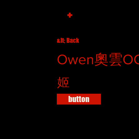
+
&lt; Back
Owen奧雲OCS
姬
button