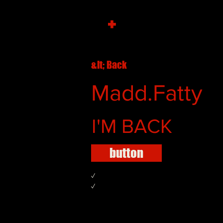
+
&lt; Back
Madd.Fatty
I'M BACK
button
✓
✓