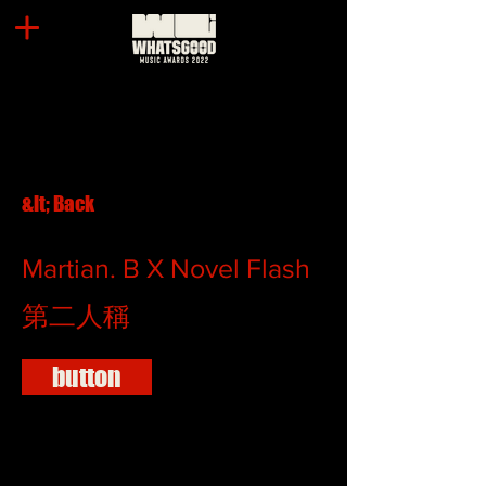
&lt; Back
Martian. B X Novel Flash
第二人稱
button