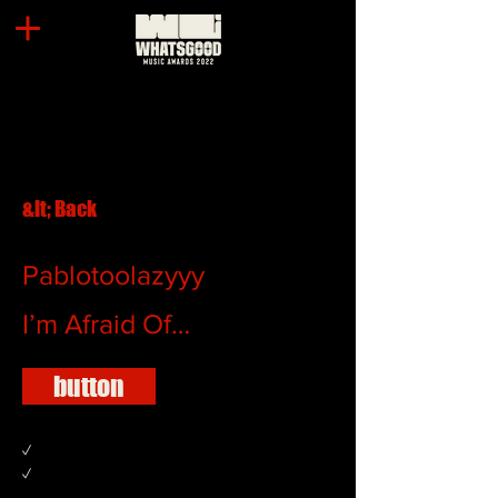
&lt; Back
Pablotoolazyyy
I’m Afraid Of…
button
✓
✓