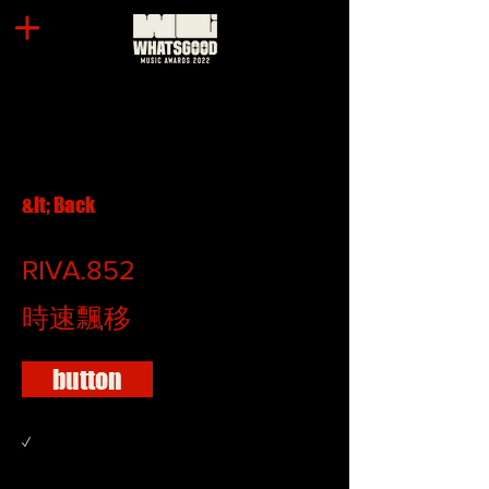
&lt; Back
RIVA.852
時速飄移
button
✓