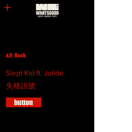
&lt; Back
Slept Kid ft. Julide
失格訊號
button