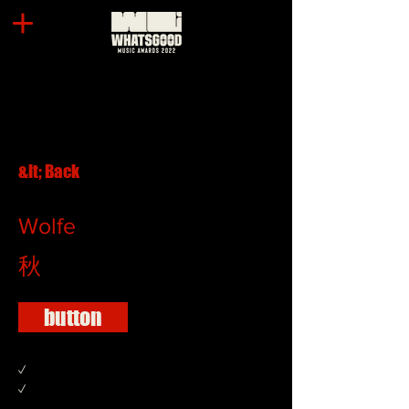
&lt; Back
Wolfe
秋
button
✓
✓