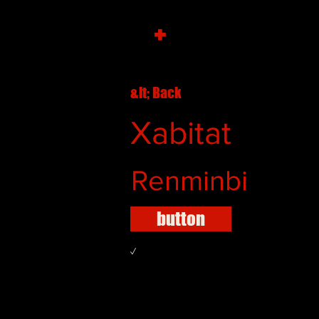
+
&lt; Back
Xabitat
Renminbi
button
✓