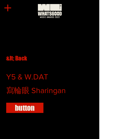
&lt; Back
Y5 & W.DAT
寫輪眼 Sharingan
button