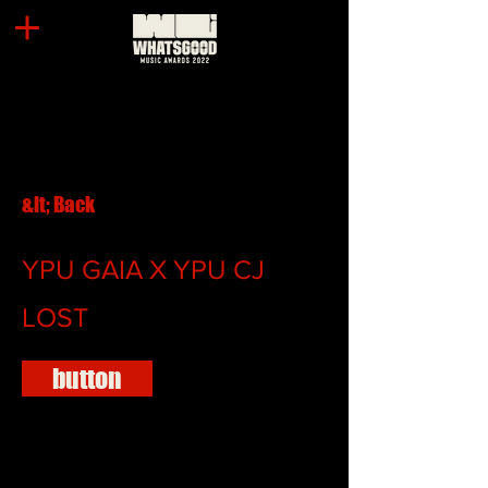
&lt; Back
YPU GAIA X YPU CJ
LOST
button