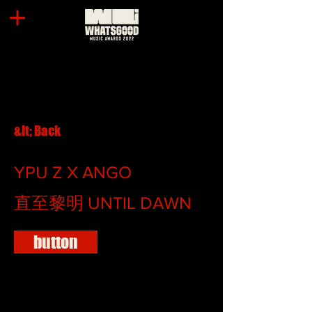
&lt; Back
YPU Z X ANGO
直至黎明 UNTIL DAWN
button