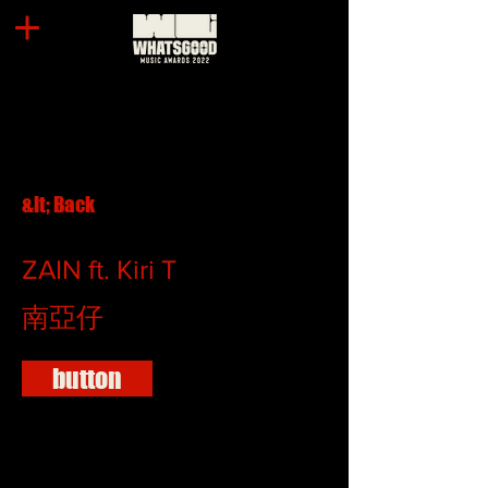
&lt; Back
ZAIN ft. Kiri T
南亞仔
button